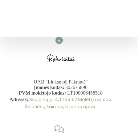
No
results
Rekvizitai
UAB "Linksmoji Pakrantė"
Įmonės kodas:
302675896
PVM mokėtojo kodas:
LT100006458518
Svajonių g. 4, LT33162 Molėtų raj. sav.
Adresas:
Ščiūriškių kaimas, Utenos apskr.