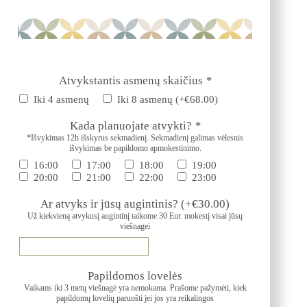
Atvykstantis asmenų skaičius
*
Iki 4 asmenų
Iki 8 asmenų
(+
€
68.00
)
Kada planuojate atvykti?
*
*Išvykimas 12h išskyrus sekmadienį. Sekmadienį galimas vėlesnis
išvykimas be papildomo apmokestinimo.
16:00
17:00
18:00
19:00
20:00
21:00
22:00
23:00
Ar atvyks ir jūsų augintinis?
(+
€
30.00
)
Už kiekvieną atvykusį augintinį taikome 30 Eur. mokestį visai jūsų
viešnagei
Papildomos lovelės
Vaikams iki 3 metų viešnagė yra nemokama. Prašome pažymėti, kiek
papildomų lovelių paruošti jei jos yra reikalingos