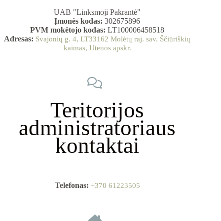
UAB "Linksmoji Pakrantė"
Įmonės kodas:
302675896
PVM mokėtojo kodas:
LT100006458518
Adresas:
Svajonių g. 4, LT33162 Molėtų raj. sav. Ščiūriškių
kaimas, Utenos apskr.
Teritorijos
administratoriaus
kontaktai
Telefonas:
+370 61223505