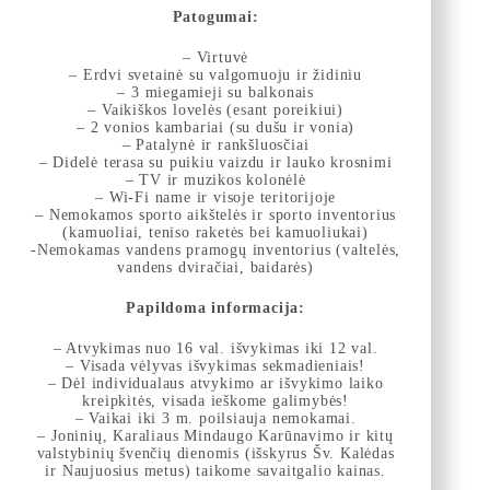
Patogumai:
– Virtuvė
– Erdvi svetainė su valgomuoju ir židiniu
– 3 miegamieji su balkonais
– Vaikiškos lovelės (esant poreikiui)
– 2 vonios kambariai (su dušu ir vonia)
– Patalynė ir rankšluosčiai
– Didelė terasa su puikiu vaizdu ir lauko krosnimi
– TV ir muzikos kolonėlė
– Wi-Fi name ir visoje teritorijoje
– Nemokamos sporto aikštelės ir sporto inventorius
(kamuoliai, teniso raketės bei kamuoliukai)
-Nemokamas vandens pramogų inventorius (valtelės,
vandens dviračiai, baidarės)
Papildoma informacija:
– Atvykimas nuo 16 val. išvykimas iki 12 val.
– Visada vėlyvas išvykimas sekmadieniais!
– Dėl individualaus atvykimo ar išvykimo laiko
kreipkitės, visada ieškome galimybės!
– Vaikai iki 3 m. poilsiauja nemokamai.
– Joninių, Karaliaus Mindaugo Karūnavimo ir kitų
valstybinių švenčių dienomis (išskyrus Šv. Kalėdas
ir Naujuosius metus) taikome savaitgalio kainas.