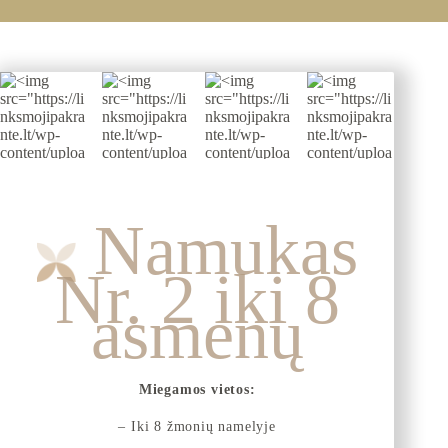
Namukas
Nr. 2 iki 8
asmenų
Miegamos vietos:
– Iki 8 žmonių namelyje